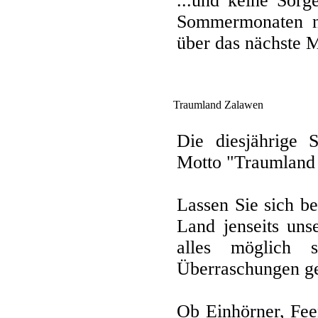
...und keine Sor
Sommermonaten ni
über das nächste M
Traumland Zalawen
Die diesjährige 
Motto "Traumland
Lassen Sie sich b
Land jenseits uns
alles möglich 
Überraschungen ger
Ob Einhörner, Feen