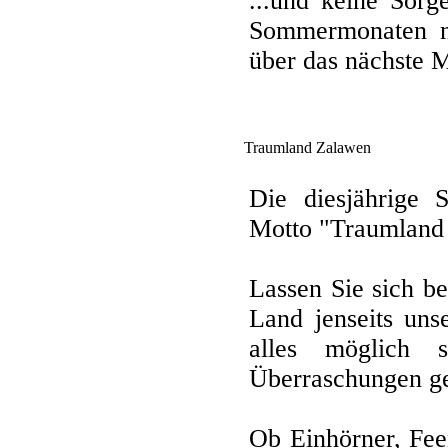
...und keine Sor
Sommermonaten ni
über das nächste M
Traumland Zalawen
Die diesjährige 
Motto "Traumland
Lassen Sie sich b
Land jenseits uns
alles möglich 
Überraschungen ger
Ob Einhörner, Feen