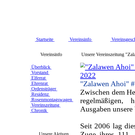
Startseite
Vereinsinfo
Vereinsgesc
Vereinsinfo
Unsere Vereinszeitung "Za
Überblick
Vorstand
Elferrat
"Zalawen Ahoi" #
Ehrenrat
Ordensträger
Zwischen dem Her
Residenz
regelmäßigen, 
Rosenmontagswagen
Vereinszeitung
Ausgaben unsere 
Chronik
Seit 2006 lag die
Zuge ihres 111. 
Unsere Aktiven