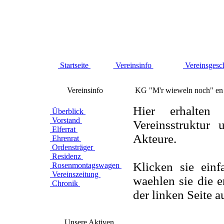
Startseite
Vereinsinfo
Vereinsgesc
Vereinsinfo
KG "M'r wieweln noch" en 
Hier erhalten
Überblick
Vorstand
Vereinsstruktur 
Elferrat
Akteure.
Ehrenrat
Ordensträger
Residenz
Klicken sie einf
Rosenmontagswagen
Vereinszeitung
waehlen sie die 
Chronik
der linken Seite a
Unsere Aktiven