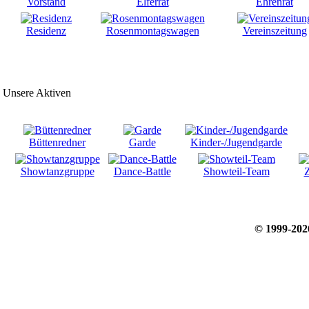
Vorstand
Elferrat
Ehrenrat
Residenz
Rosenmontagswagen
Vereinszeitung
Unsere Aktiven
Büttenredner
Garde
Kinder-/Jugendgarde
Showtanzgruppe
Dance-Battle
Showteil-Team
Z
© 1999-20