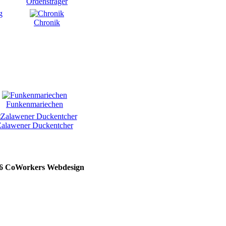
Ordensträger
Chronik
Funkenmariechen
alawener Duckentcher
26 CoWorkers Webdesign