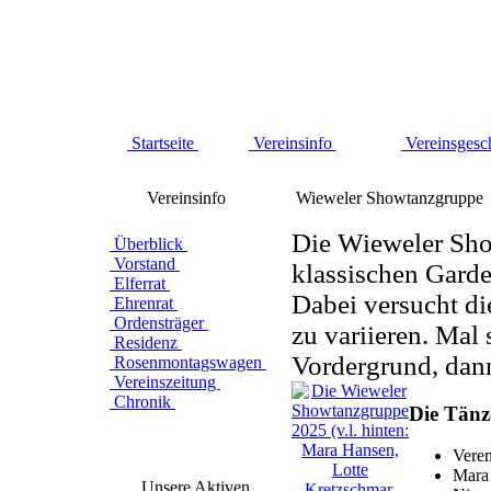
Startseite
Vereinsinfo
Vereinsgesc
Vereinsinfo
Wieweler Showtanzgruppe
Die Wieweler Show
Überblick
Vorstand
klassischen Garde
Elferrat
Dabei versucht di
Ehrenrat
Ordensträger
zu variieren. Mal 
Residenz
Vordergrund, dan
Rosenmontagswagen
Vereinszeitung
Chronik
Die Tänz
Vere
Mara
Unsere Aktiven