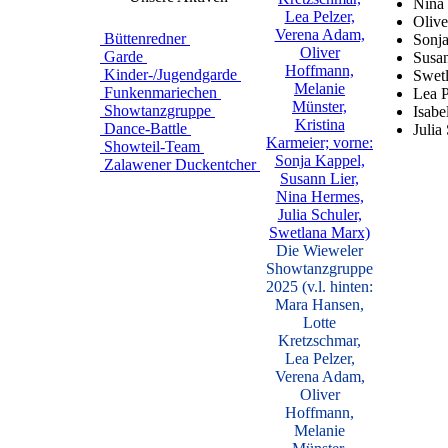
Nina
Oliv
Büttenredner
Sonj
Garde
Susa
Kinder-/Jugendgarde
Swet
Funkenmariechen
Lea P
Showtanzgruppe
Isabe
Dance-Battle
Julia
Showteil-Team
Zalawener Duckentcher
Die Wieweler
Showtanzgruppe
2025 (v.l. hinten:
Mara Hansen,
Lotte
Kretzschmar,
Lea Pelzer,
Verena Adam,
Oliver
Hoffmann,
Melanie