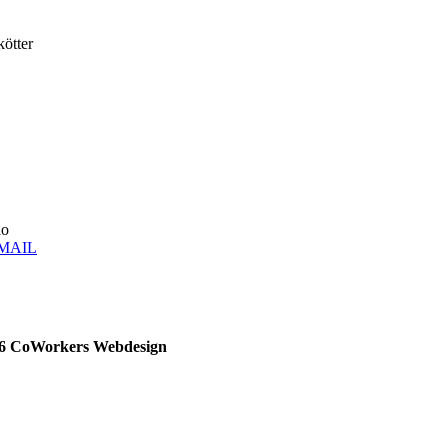
kötter
lo
26 CoWorkers Webdesign