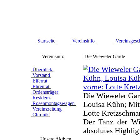
Startseite
Vereinsinfo
Vereinsgesc
Vereinsinfo
Die Wieweler Garde
Überblick
Vorstand
Elferrat
Ehrenrat
Ordensträger
Die Wieweler Gard
Residenz
Louisa Kühn; Mitt
Rosenmontagswagen
Vereinszeitung
Lotte Kretzschma
Chronik
Der Tanz der Wie
absolutes Highligh
Unsere Aktiven