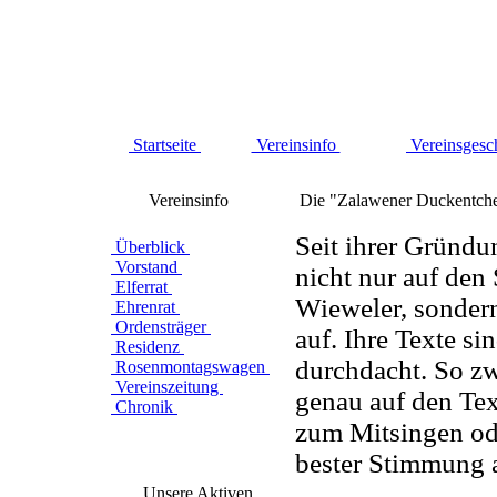
Startseite
Vereinsinfo
Vereinsgesc
Vereinsinfo
Die "Zalawener Duckentch
Seit ihrer Gründu
Überblick
Vorstand
nicht nur auf den
Elferrat
Wieweler, sondern
Ehrenrat
Ordensträger
auf. Ihre Texte si
Residenz
durchdacht. So zw
Rosenmontagswagen
Vereinszeitung
genau auf den Text
Chronik
zum Mitsingen ode
bester Stimmung a
Unsere Aktiven