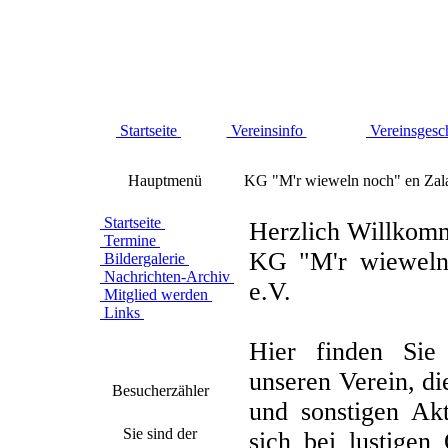
Startseite
Vereinsinfo
Vereinsgesc
Hauptmenü
KG "M'r wieweln noch" en Zal
Startseite
Herzlich Willkom
Termine
KG "M'r wieweln
Bildergalerie
Nachrichten-Archiv
e.V.
Mitglied werden
Links
Hier finden Sie
unseren Verein, di
Besucherzähler
und sonstigen Akt
Sie sind der
sich bei lustigen