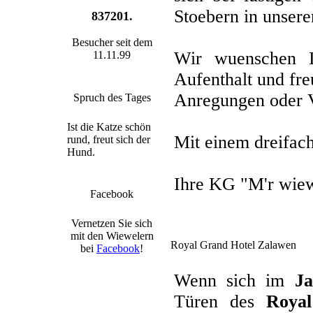
Stoebern in unsere
837201.
Besucher seit dem
Wir wuenschen 
11.11.99
Aufenthalt und fre
Anregungen oder 
Spruch des Tages
Ist die Katze schön
Mit einem dreifac
rund, freut sich der
Hund.
Ihre KG "M'r wie
Facebook
Vernetzen Sie sich
mit den Wiewelern
Royal Grand Hotel Zalawen
bei
Facebook
!
Wenn sich im
Ja
Türen des
Roya