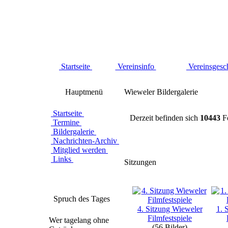
Startseite
Vereinsinfo
Vereinsgesc
Hauptmenü
Wieweler Bildergalerie
Startseite
Derzeit befinden sich
10443
Fo
Termine
Bildergalerie
Nachrichten-Archiv
Mitglied werden
Links
Sitzungen
Spruch des Tages
4. Sitzung Wieweler
1. 
Filmfestspiele
Wer tagelang ohne
(56 Bilder)