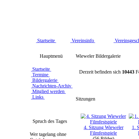
Startseite
Vereinsinfo
Vereinsgesc
Hauptmenü
Wieweler Bildergalerie
Startseite
Derzeit befinden sich
10443
Fo
Termine
Bildergalerie
Nachrichten-Archiv
Mitglied werden
Links
Sitzungen
Spruch des Tages
4. Sitzung Wieweler
1. 
Filmfestspiele
Wer tagelang ohne
(56 Bilder)