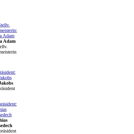
na Adam
ellv.
meisterin
Jakobs
räsident
hias
sedech
präsident