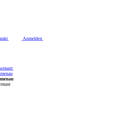
takt
Anmelden
umenau
entant