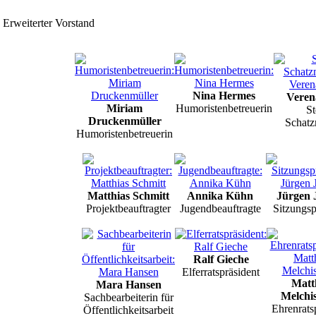
Erweiterter Vorstand
Nina Hermes
Vere
Miriam
Humoristenbetreuerin
St
Druckenmüller
Schatz
Humoristenbetreuerin
Matthias Schmitt
Annika Kühn
Jürgen 
Projektbeauftragter
Jugendbeauftragte
Sitzungsp
Ralf Gieche
Elferratspräsident
Matt
Mara Hansen
Melchi
Sachbearbeiterin für
Ehrenrats
Öffentlichkeitsarbeit