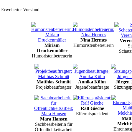
Erweiterter Vorstand
Nina Hermes
Vere
Miriam
Humoristenbetreuerin
St
Druckenmüller
Schatz
Humoristenbetreuerin
Matthias Schmitt
Annika Kühn
Jürgen 
Projektbeauftragter
Jugendbeauftragte
Sitzungsp
Ralf Gieche
Elferratspräsident
Matt
Mara Hansen
Melchi
Sachbearbeiterin für
Ehrenrats
Öffentlichkeitsarbeit