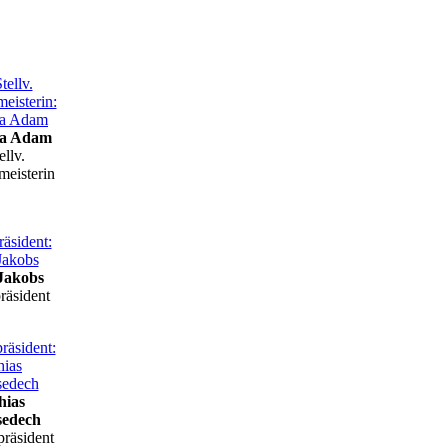
na Adam
ellv.
meisterin
Jakobs
räsident
hias
sedech
präsident