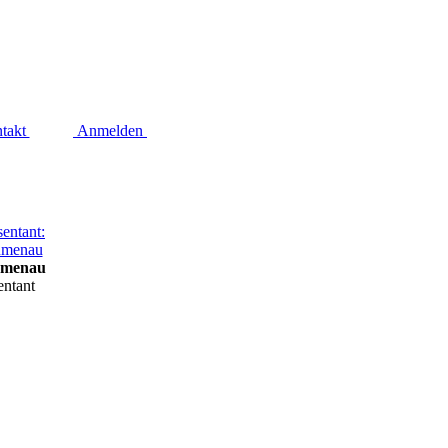
takt
Anmelden
umenau
entant