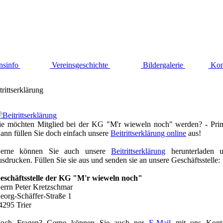
nsinfo
Vereinsgeschichte
Bildergalerie
Kon
trittserklärung
ie möchten Mitglied bei der KG "M'r wieweln noch" werden? - Pri
ann füllen Sie doch einfach unsere
Beitrittserklärung online
aus!
erne können Sie auch unsere
Beitrittserklärung
herunterladen 
usdrucken. Füllen Sie sie aus und senden sie an unsere Geschäftsstelle:
eschäftsstelle der KG "M'r wieweln noch"
errn Peter Kretzschmar
eorg-Schäffer-Straße 1
4295 Trier
och Fragen? Gerne können Sie auch per
E-Mail
mit uns Kont