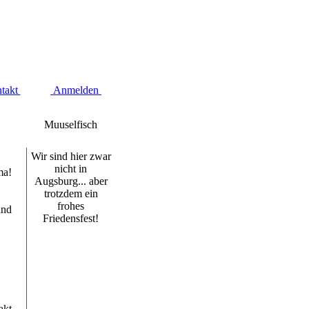
takt
Anmelden
Muuselfisch
Wir sind hier zwar
nicht in
ma!
Augsburg... aber
trotzdem ein
frohes
und
Friedensfest!
akt