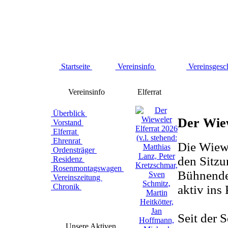
Startseite
Vereinsinfo
Vereinsgesc
Vereinsinfo
Elferrat
Überblick
Der Wiew
Vorstand
Elferrat
Ehrenrat
Die Wiewel
Ordensträger
den Sitzu
Residenz
Rosenmontagswagen
Bühnendek
Vereinszeitung
Chronik
aktiv ins
Seit der 
Unsere Aktiven