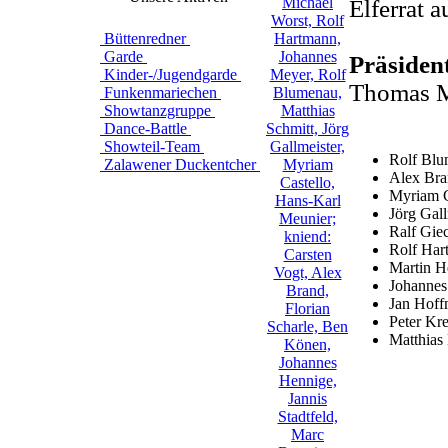
Elferrat 
Büttenredner
Garde
Präsiden
Kinder-/Jugendgarde
Thomas 
Funkenmariechen
Showtanzgruppe
Dance-Battle
Showteil-Team
Rolf Bl
Zalawener Duckentcher
Alex Br
Myriam C
Jörg Gall
Ralf Gie
Rolf Ha
Martin He
Johannes
Jan Hof
Peter Kr
Matthias