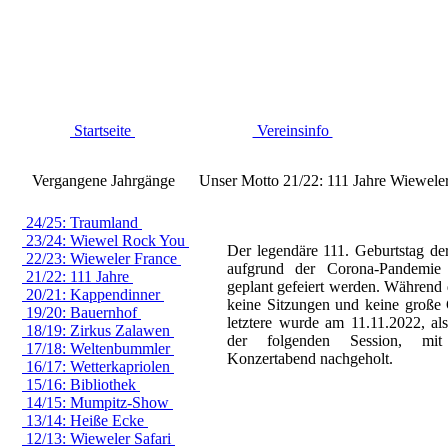
Startseite
Vereinsinfo
Vergangene Jahrgänge
Unser Motto 21/22: 111 Jahre Wiewele
24/25: Traumland
23/24: Wiewel Rock You
Der legendäre 111. Geburtstag de
22/23: Wieweler France
aufgrund der Corona-Pandemie 
21/22: 111 Jahre
geplant gefeiert werden. Während 
20/21: Kappendinner
keine Sitzungen und keine große 
19/20: Bauernhof
letztere wurde am 11.11.2022, al
18/19: Zirkus Zalawen
der folgenden Session, mi
17/18: Weltenbummler
Konzertabend nachgeholt.
16/17: Wetterkapriolen
15/16: Bibliothek
14/15: Mumpitz-Show
13/14: Heiße Ecke
12/13: Wieweler Safari