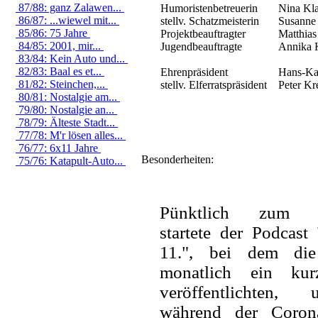
87/88: ganz Zalawen...
Humoristenbetreuerin
Nina Kla
86/87: ...wiewel mit...
stellv. Schatzmeisterin
Susanne F
85/86: 75 Jahre
Projektbeauftragter
Matthias 
84/85: 2001, mir...
Jugendbeauftragte
Annika 
83/84: Kein Auto und...
82/83: Baal es et...
Ehrenpräsident
Hans-Kar
81/82: Steinchen,...
stellv. Elferratspräsident
Peter Kre
80/81: Nostalgie am...
79/80: Nostalgie an...
78/79: Älteste Stadt...
77/78: M'r lösen alles...
76/77: 6x11 Jahre
Besonderheiten:
75/76: Katapult-Auto...
Pünktlich zum 1
startete der Podcas
11.", bei dem die
monatlich ein kur
veröffentlichten
während der Coron