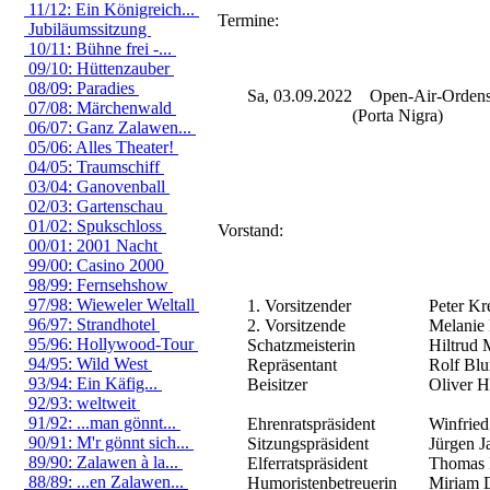
11/12: Ein Königreich...
Termine:
Jubiläumssitzung
10/11: Bühne frei -...
09/10: Hüttenzauber
08/09: Paradies
Sa, 03.09.2022
Open-Air-Ordensf
07/08: Märchenwald
(Porta Nigra)
06/07: Ganz Zalawen...
05/06: Alles Theater!
04/05: Traumschiff
03/04: Ganovenball
02/03: Gartenschau
01/02: Spukschloss
Vorstand:
00/01: 2001 Nacht
99/00: Casino 2000
98/99: Fernsehshow
97/98: Wieweler Weltall
1. Vorsitzender
Peter Kre
96/97: Strandhotel
2. Vorsitzende
Melanie 
95/96: Hollywood-Tour
Schatzmeisterin
Hiltrud M
94/95: Wild West
Repräsentant
Rolf Blu
93/94: Ein Käfig...
Beisitzer
Oliver H
92/93: weltweit
91/92: ...man gönnt...
Ehrenratspräsident
Winfried
90/91: M'r gönnt sich...
Sitzungspräsident
Jürgen J
89/90: Zalawen à la...
Elferratspräsident
Thomas 
88/89: ...en Zalawen...
Humoristenbetreuerin
Miriam D