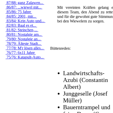
87/88: ganz Zalawen...
86/87: ...wiewel mit...
Mit vereinten Kräften gelang e
85/86: 75 Jahre
diesem Team, den Abend zu rette
84/85: 2001, mir...
und für die gewohnt gute Stimmu
83/84: Kein Auto und...
bei den Wiewelern zu sorgen.
82/83: Baal es et...
81/82: Steinchen,...
80/81: Nostalgie am...
79/80: Nostalgie an...
78/79: Älteste Stadt...
77/78: M'r lösen alles...
Büttenreden:
76/77: 6x11 Jahre
75/76: Katapult-Auto...
Landwirtschafts-
Azubi (Constantin
Albert)
Junggeselle (Josef
Müller)
Bauerntrampel und