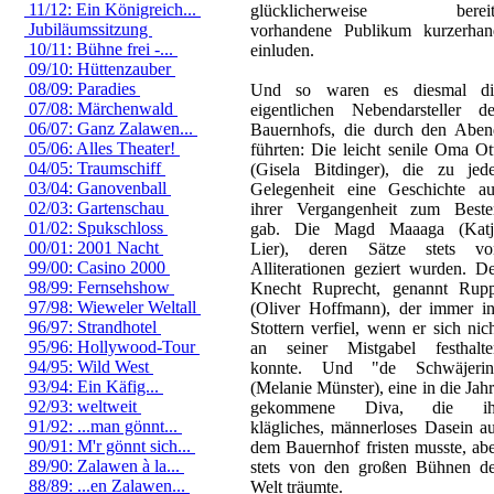
11/12: Ein Königreich...
glücklicherweise bereit
Jubiläumssitzung
vorhandene Publikum kurzerhan
10/11: Bühne frei -...
einluden.
09/10: Hüttenzauber
08/09: Paradies
Und so waren es diesmal di
07/08: Märchenwald
eigentlichen Nebendarsteller de
06/07: Ganz Zalawen...
Bauernhofs, die durch den Aben
05/06: Alles Theater!
führten: Die leicht senile Oma Ot
04/05: Traumschiff
(Gisela Bitdinger), die zu jede
03/04: Ganovenball
Gelegenheit eine Geschichte au
02/03: Gartenschau
ihrer Vergangenheit zum Beste
01/02: Spukschloss
gab. Die Magd Maaaga (Katj
00/01: 2001 Nacht
Lier), deren Sätze stets vo
99/00: Casino 2000
Alliterationen geziert wurden. D
98/99: Fernsehshow
Knecht Ruprecht, genannt Rupp
97/98: Wieweler Weltall
(Oliver Hoffmann), der immer in
96/97: Strandhotel
Stottern verfiel, wenn er sich nic
95/96: Hollywood-Tour
an seiner Mistgabel festhalte
94/95: Wild West
konnte. Und "de Schwäjerin
93/94: Ein Käfig...
(Melanie Münster), eine in die Jah
92/93: weltweit
gekommene Diva, die ih
91/92: ...man gönnt...
klägliches, männerloses Dasein a
90/91: M'r gönnt sich...
dem Bauernhof fristen musste, ab
89/90: Zalawen à la...
stets von den großen Bühnen de
88/89: ...en Zalawen...
Welt träumte.