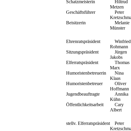
Schatzmeisterin
Hiltrud
Metzen
Geschäftsführer
Peter
Kretzschm
Beisitzerin
Melanie
Münster
Ehrenratspräsident
Winfried
Rohmann
Sitzungspräsident
Jürgen
Jakobs
Elferratspräsident
Thomas
Marx
Humoristenbetreuerin
Nina
Klaas
Humoristenbetreuer
Oliver
Hoffmann
Jugendbeauftragte
Annika
Kühn
Öffentlichkeitsarbeit
Cary
Albert
stellv. Elferratspräsident
Peter
Kretzschm