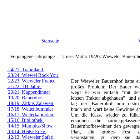
Startseite
V
Vergangene Jahrgänge
Unser Motto 19/20: Wieweler Bauernh
24/25: Traumland
23/24: Wiewel Rock You
22/23: Wieweler France
Der Wieweler Bauernhof hatte ei
21/22: 111 Jahre
großes Problem: Der Bauer wa
20/21: Kappendinner
weg! Er war einfach "mit de
19/20: Bauernhof
letzten Traktor abgehauen", und 
18/19: Zirkus Zalawen
lag der Bauernhof nun erstma
17/18: Weltenbummler
brach und warf keine Gewinne ab
16/17: Wetterkapriolen
Um die Kasse wieder zu füllen
15/16: Bibliothek
ersonnen die zurückgelassene
14/15: Mumpitz-Show
Bauernhofbewohner den gewagte
13/14: Heiße Ecke
Plan, ein großes Fest z
12/13: Wieweler Safari
veranstalten, zu dem sie da