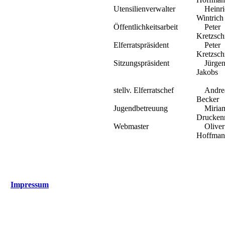
Utensilienverwalter
Heinri
Wintrich
Öffentlichkeitsarbeit
Peter
Kretzsc
Elferratspräsident
Peter
Kretzsc
Sitzungspräsident
Jürge
Jakobs
stellv. Elferratschef
Andre
Becker
Jugendbetreuung
Miria
Drucken
Webmaster
Oliver
Hoffman
Impressum