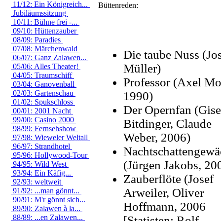
11/12: Ein Königreich...
Büttenreden:
Jubiläumssitzung
10/11: Bühne frei -...
09/10: Hüttenzauber
08/09: Paradies
07/08: Märchenwald
Die taube Nuss (Jo
06/07: Ganz Zalawen...
Müller)
05/06: Alles Theater!
04/05: Traumschiff
Professor (Axel Mo
03/04: Ganovenball
02/03: Gartenschau
1990)
01/02: Spukschloss
Der Opernfan (Gise
00/01: 2001 Nacht
99/00: Casino 2000
Bitdinger, Claude
98/99: Fernsehshow
Weber, 2006)
97/98: Wieweler Weltall
96/97: Strandhotel
Nachtschattengewä
95/96: Hollywood-Tour
(Jürgen Jakobs, 20
94/95: Wild West
93/94: Ein Käfig...
Zauberflöte (Josef
92/93: weltweit
Arweiler, Oliver
91/92: ...man gönnt...
90/91: M'r gönnt sich...
Hoffmann, 2006
89/90: Zalawen à la...
88/89: ...en Zalawen...
[Statisten: Rolf