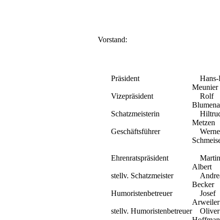
Vorstand:
Präsident
Hans-K
Meunier
Vizepräsident
Rolf
Blumena
Schatzmeisterin
Hiltru
Metzen
Geschäftsführer
Werne
Schmeis
Ehrenratspräsident
Marti
Albert
stellv. Schatzmeister
Andre
Becker
Humoristenbetreuer
Josef
Arweiler
stellv. Humoristenbetreuer
Oliver
Hoffman