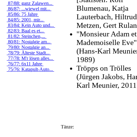
87/88: ganz Zalawen...
Blumenau, Katja
86/87: ...wiewel mit...
85/86: 75 Jahre
Lauterbach, Hiltrud
84/85: 2001, mir...
Metzen, Gert Rulan
83/84: Kein Auto und...
82/83: Baal es et...
"Monsieur Adam et
81/82: Steinchen,...
Mademoiselle Eve"
80/81: Nostalgie am...
79/80: Nostalgie an...
(Hans-Karl Meunier
78/79: Älteste Stadt...
1989)
77/78: M'r lösen alles...
76/77: 6x11 Jahre
Tröpps on Trölles
75/76: Katapult-Auto...
(Jürgen Jakobs, Ha
Karl Meunier, 2011
Tänze: