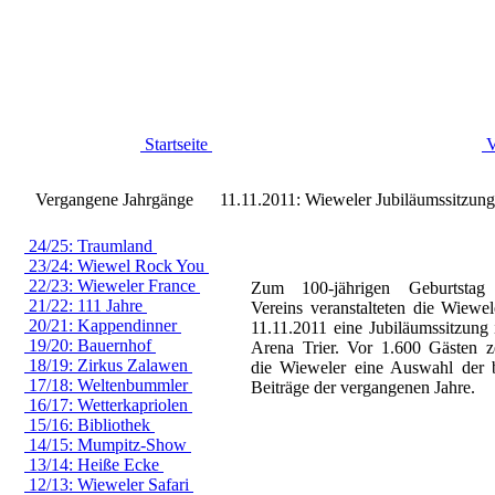
Startseite
V
Vergangene Jahrgänge
11.11.2011: Wieweler Jubiläumssitzung
24/25: Traumland
23/24: Wiewel Rock You
22/23: Wieweler France
Zum 100-jährigen Geburtstag 
21/22: 111 Jahre
Vereins veranstalteten die Wiewe
20/21: Kappendinner
11.11.2011 eine Jubiläumssitzung 
19/20: Bauernhof
Arena Trier. Vor 1.600 Gästen z
18/19: Zirkus Zalawen
die Wieweler eine Auswahl der 
17/18: Weltenbummler
Beiträge der vergangenen Jahre.
16/17: Wetterkapriolen
15/16: Bibliothek
14/15: Mumpitz-Show
13/14: Heiße Ecke
12/13: Wieweler Safari