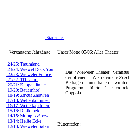
Startseite
Vergangene Jahrgänge
Unser Motto 05/06: Alles Theater!
24/25: Traumland
23/24: Wiewel Rock You
Das "Wieweler Theater" veranstal
22/23: Wieweler France
der offenen Tür', an dem die Zusch
21/22: 111 Jahre
Beiträgen unterhalten wurd
20/21: Kappendinner
Programm führte Theaterdire
19/20: Bauernhof
Coppola.
18/19: Zirkus Zalawen
17/18: Weltenbummler
16/17: Wetterkapriolen
15/16: Bibliothek
14/15: Mumpitz-Show
13/14: Heiße Ecke
Büttenreden:
12/13: Wieweler Safari