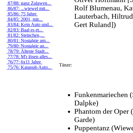
87/88: ganz Zalawen...
Rolf Blumenau, Ka
86/87: ...wiewel mit...
85/86: 75 Jahre
Lauterbach, Hiltru
84/85: 2001, mir...
Gert Ruland])
83/84: Kein Auto und...
82/83: Baal es et...
81/82: Steinchen,...
80/81: Nostalgie am...
79/80: Nostalgie an...
78/79: Älteste Stadt...
77/78: M'r lösen alles...
76/77: 6x11 Jahre
Tänze:
75/76: Katapult-Auto...
Funkenmariechen (
Dalpke)
Phantom der Oper 
Garde)
Puppentanz (Wiewe