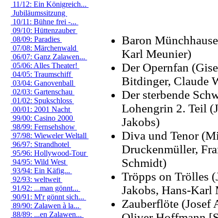
11/12: Ein Königreich...
Jubiläumssitzung
10/11: Bühne frei -...
09/10: Hüttenzauber
Baron Münchhause
08/09: Paradies
07/08: Märchenwald
Karl Meunier)
06/07: Ganz Zalawen...
Der Opernfan (Gise
05/06: Alles Theater!
04/05: Traumschiff
Bitdinger, Claude 
03/04: Ganovenball
02/03: Gartenschau
Der sterbende Schw
01/02: Spukschloss
Lohengrin 2. Teil (
00/01: 2001 Nacht
99/00: Casino 2000
Jakobs)
98/99: Fernsehshow
Diva und Tenor (M
97/98: Wieweler Weltall
96/97: Strandhotel
Druckenmüller, Fr
95/96: Hollywood-Tour
Schmidt)
94/95: Wild West
93/94: Ein Käfig...
Tröpps on Trölles 
92/93: weltweit
Jakobs, Hans-Karl 
91/92: ...man gönnt...
90/91: M'r gönnt sich...
Zauberflöte (Josef 
89/90: Zalawen à la...
88/89: ...en Zalawen...
Oliver Hoffmann [St