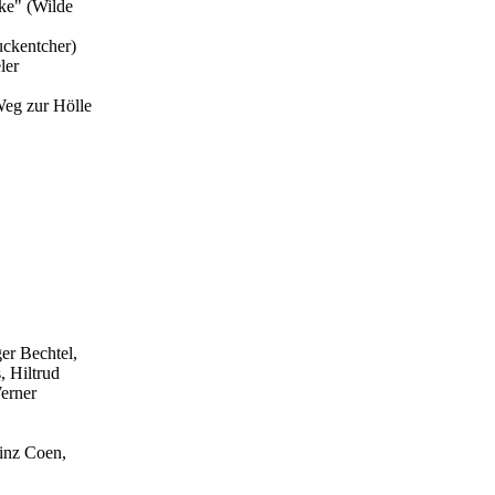
ke" (Wilde
ckentcher)
ler
Weg zur Hölle
er Bechtel,
, Hiltrud
erner
einz Coen,