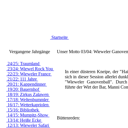
Startseite
Vergangene Jahrgänge
Unser Motto 03/04: Wieweler Ganoven
24/25: Traumland
23/24: Wiewel Rock You
In einer düsteren Kneipe, der "Hai
22/23: Wieweler France
sich in dieser Session allerlei dun
21/22: 111 Jahre
"Wieweler Ganovenball". Durc
20/21: Kappendinner
führte der Wirt der Bar, Manni Contr
19/20: Bauernhof
18/19: Zirkus Zalawen
17/18: Weltenbummler
16/17: Wetterkapriolen
15/16: Bibliothek
14/15: Mumpitz-Show
Büttenreden:
13/14: Heiße Ecke
12/13: Wieweler Safari