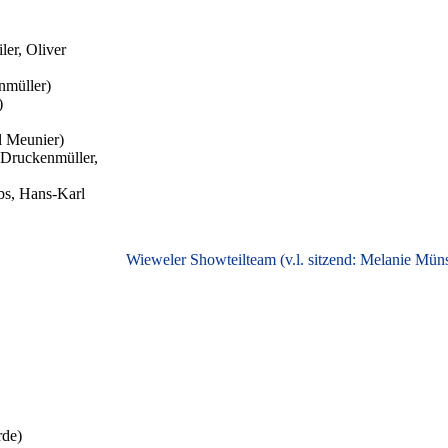
ler, Oliver
nmüller)
)
l Meunier)
 Druckenmüller,
bs, Hans-Karl
Wieweler Showteilteam (v.l. sitzend: Melanie Müns
de)