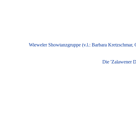
Wieweler Showtanzgruppe (v.l.: Barbara Kretzschmar, Ol
Die 'Zalawener Du