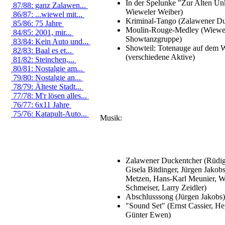
In der Spelunke "Zur Alten Un
87/88: ganz Zalawen...
Wieweler Weiber)
86/87: ...wiewel mit...
Kriminal-Tango (Zalawener Du
85/86: 75 Jahre
Moulin-Rouge-Medley (Wiewe
84/85: 2001, mir...
Showtanzgruppe)
83/84: Kein Auto und...
Showteil: Totenauge auf dem 
82/83: Baal es et...
(verschiedene Aktive)
81/82: Steinchen,...
80/81: Nostalgie am...
79/80: Nostalgie an...
78/79: Älteste Stadt...
77/78: M'r lösen alles...
76/77: 6x11 Jahre
75/76: Katapult-Auto...
Musik:
Zalawener Duckentcher (Rüdig
Gisela Bitdinger, Jürgen Jakobs
Metzen, Hans-Karl Meunier, W
Schmeiser, Larry Zeidler)
Abschlusssong (Jürgen Jakobs)
"Sound Set" (Ernst Cassier, H
Günter Ewen)