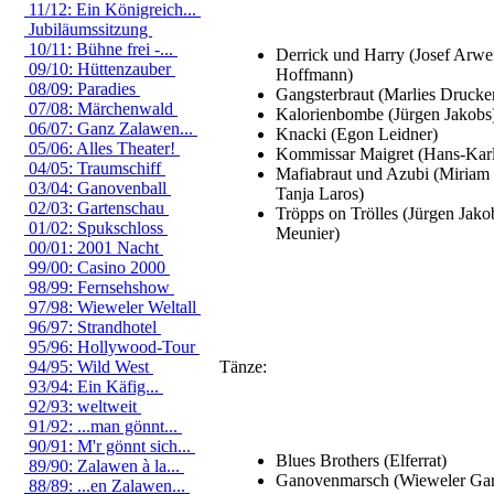
11/12: Ein Königreich...
Jubiläumssitzung
10/11: Bühne frei -...
Derrick und Harry (Josef Arwei
09/10: Hüttenzauber
Hoffmann)
08/09: Paradies
Gangsterbraut (Marlies Drucke
07/08: Märchenwald
Kalorienbombe (Jürgen Jakobs
06/07: Ganz Zalawen...
Knacki (Egon Leidner)
05/06: Alles Theater!
Kommissar Maigret (Hans-Kar
04/05: Traumschiff
Mafiabraut und Azubi (Miriam
03/04: Ganovenball
Tanja Laros)
02/03: Gartenschau
Tröpps on Trölles (Jürgen Jako
01/02: Spukschloss
Meunier)
00/01: 2001 Nacht
99/00: Casino 2000
98/99: Fernsehshow
97/98: Wieweler Weltall
96/97: Strandhotel
95/96: Hollywood-Tour
94/95: Wild West
Tänze:
93/94: Ein Käfig...
92/93: weltweit
91/92: ...man gönnt...
90/91: M'r gönnt sich...
Blues Brothers (Elferrat)
89/90: Zalawen à la...
Ganovenmarsch (Wieweler Gar
88/89: ...en Zalawen...