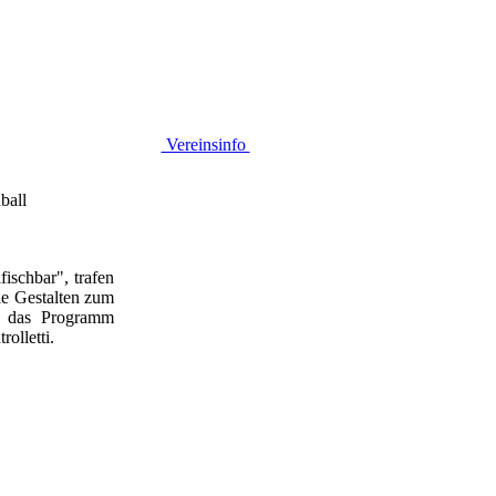
Vereinsinfo
ball
fischbar", trafen
kle Gestalten zum
h das Programm
olletti.