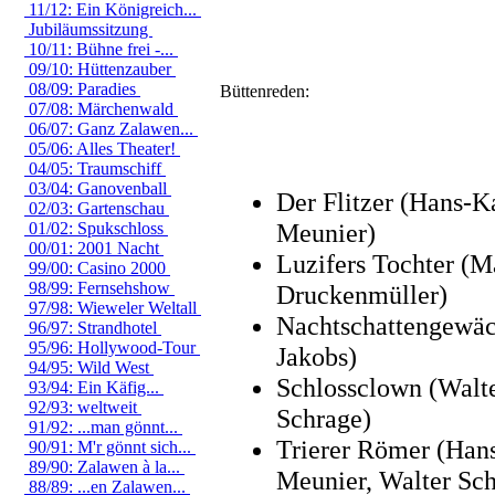
11/12: Ein Königreich...
Jubiläumssitzung
10/11: Bühne frei -...
09/10: Hüttenzauber
08/09: Paradies
Büttenreden:
07/08: Märchenwald
06/07: Ganz Zalawen...
05/06: Alles Theater!
04/05: Traumschiff
03/04: Ganovenball
Der Flitzer (Hans-K
02/03: Gartenschau
Meunier)
01/02: Spukschloss
00/01: 2001 Nacht
Luzifers Tochter (M
99/00: Casino 2000
98/99: Fernsehshow
Druckenmüller)
97/98: Wieweler Weltall
Nachtschattengewäc
96/97: Strandhotel
95/96: Hollywood-Tour
Jakobs)
94/95: Wild West
Schlossclown (Walt
93/94: Ein Käfig...
92/93: weltweit
Schrage)
91/92: ...man gönnt...
Trierer Römer (Han
90/91: M'r gönnt sich...
89/90: Zalawen à la...
Meunier, Walter Sch
88/89: ...en Zalawen...