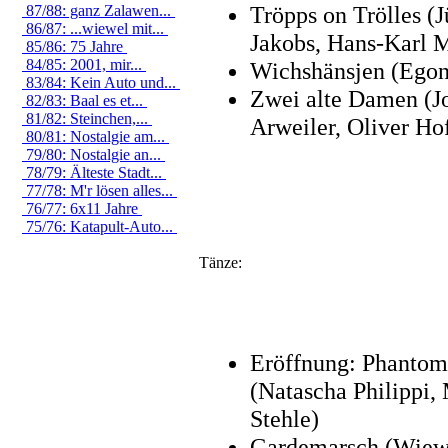
Tröpps on Trölles (
87/88: ganz Zalawen...
86/87: ...wiewel mit...
Jakobs, Hans-Karl 
85/86: 75 Jahre
84/85: 2001, mir...
Wichshänsjen (Egon
83/84: Kein Auto und...
Zwei alte Damen (J
82/83: Baal es et...
81/82: Steinchen,...
Arweiler, Oliver H
80/81: Nostalgie am...
79/80: Nostalgie an...
78/79: Älteste Stadt...
77/78: M'r lösen alles...
76/77: 6x11 Jahre
75/76: Katapult-Auto...
Tänze:
Eröffnung: Phantom
(Natascha Philippi,
Stehle)
Gardemarsch (Wiew