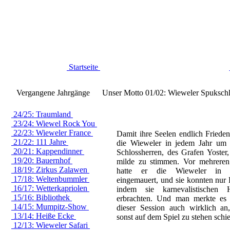
Startseite
Vergangene Jahrgänge
Unser Motto 01/02: Wieweler Spuksch
24/25: Traumland
23/24: Wiewel Rock You
22/23: Wieweler France
Damit ihre Seelen endlich Friede
21/22: 111 Jahre
die Wieweler in jedem Jahr um 
20/21: Kappendinner
Schlossherren, des Grafen Yoster
19/20: Bauernhof
milde zu stimmen. Vor mehreren
18/19: Zirkus Zalawen
hatte er die Wieweler in 
17/18: Weltenbummler
eingemauert, und sie konnten nur 
16/17: Wetterkapriolen
indem sie karnevalistischen Hö
15/16: Bibliothek
erbrachten. Und man merkte es 
14/15: Mumpitz-Show
dieser Session auch wirklich an
13/14: Heiße Ecke
sonst auf dem Spiel zu stehen schie
12/13: Wieweler Safari