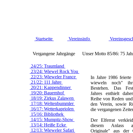
Startseite
Vereinsinfo
Vereinsgesc
Vergangene Jahrgänge
Unser Motto 85/86: 75 Jah
24/25: Traumland
23/24: Wiewel Rock You
22/23: Wieweler France
In Jahre 1986 feiert
21/22: 111 Jahre
wieweln noch" ihr 
20/21: Kappendinner
Bestehen. Das Fest
19/20: Bauernhof
Jahres enthielt dah
18/19: Zirkus Zalawen
Reihe von Reden und
17/18: Weltenbummler
den Verein, sowie R
16/17: Wetterkapriolen
die vergangenen Zeite
15/16: Bibliothek
14/15: Mumpitz-Show
Der Elferrat verklei
13/14: Heiße Ecke
diesem Anlass al
12/13: Wieweler Safari
Originale" aus der 