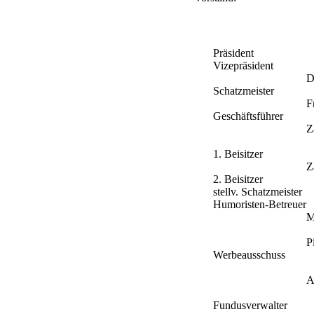
Präsident
H
Vizepräsident
P
D
Schatzmeister
H
F
Geschäftsführer
D
Z
1. Beisitzer
A
Z
2. Beisitzer
P
stellv. Schatzmeister
H
Humoristen-Betreuer
H
M
A
P
Werbeausschuss
G
A
P
Fundusverwalter
P