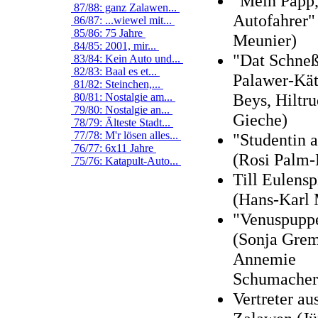
"Mein Papp,
87/88: ganz Zalawen...
Autofahrer"
86/87: ...wiewel mit...
85/86: 75 Jahre
Meunier)
84/85: 2001, mir...
"Dat Schneß
83/84: Kein Auto und...
82/83: Baal es et...
Palawer-Kät
81/82: Steinchen,...
Beys, Hiltru
80/81: Nostalgie am...
79/80: Nostalgie an...
Gieche)
78/79: Älteste Stadt...
77/78: M'r lösen alles...
"Studentin a
76/77: 6x11 Jahre
(Rosi Palm-
75/76: Katapult-Auto...
Till Eulensp
(Hans-Karl 
"Venuspupp
(Sonja Grem
Annemie
Schumacher
Vertreter au