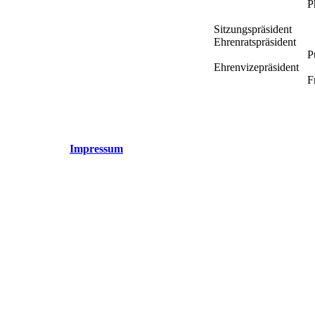
P
Sitzungspräsident
H
Ehrenratspräsident
M
P
Ehrenvizepräsident
H
F
Impressum