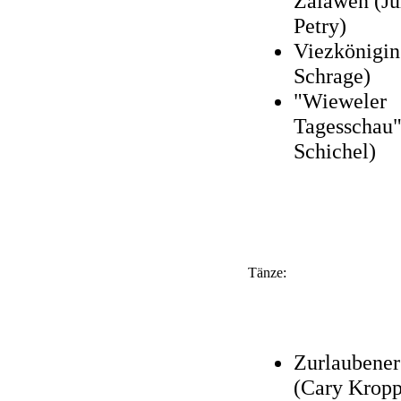
Zalawen (Jü
Petry)
Viezkönigin
Schrage)
"Wieweler
Tagesschau"
Schichel)
Tänze:
Zurlaubener
(Cary Krop