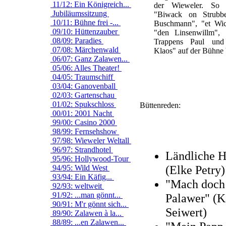
11/12: Ein Königreich...
der Wieweler. So
Jubiläumssitzung
"Biwack on Strubbes
10/11: Bühne frei -...
Buschmann", "et Wic
09/10: Hüttenzauber
"den Linsenwillm", 
08/09: Paradies
Trappens Paul un
07/08: Märchenwald
Klaos" auf der Bühne 
06/07: Ganz Zalawen...
05/06: Alles Theater!
04/05: Traumschiff
03/04: Ganovenball
02/03: Gartenschau
01/02: Spukschloss
Büttenreden:
00/01: 2001 Nacht
99/00: Casino 2000
98/99: Fernsehshow
97/98: Wieweler Weltall
96/97: Strandhotel
Ländliche H
95/96: Hollywood-Tour
(Elke Petry)
94/95: Wild West
93/94: Ein Käfig...
"Mach doch
92/93: weltweit
91/92: ...man gönnt...
Palawer" (K
90/91: M'r gönnt sich...
Seiwert)
89/90: Zalawen à la...
88/89: ...en Zalawen...