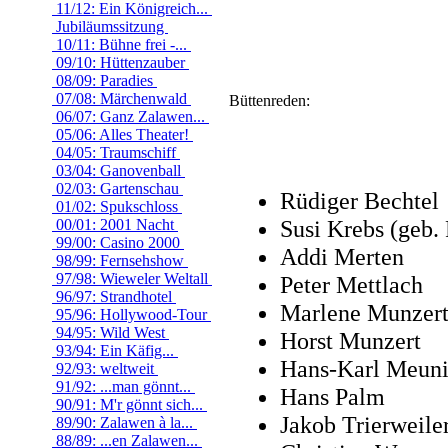
11/12: Ein Königreich...
Jubiläumssitzung
10/11: Bühne frei -...
09/10: Hüttenzauber
08/09: Paradies
07/08: Märchenwald
Büttenreden:
06/07: Ganz Zalawen...
05/06: Alles Theater!
04/05: Traumschiff
03/04: Ganovenball
02/03: Gartenschau
Rüdiger Bechtel
01/02: Spukschloss
Susi Krebs (geb. 
00/01: 2001 Nacht
99/00: Casino 2000
Addi Merten
98/99: Fernsehshow
97/98: Wieweler Weltall
Peter Mettlach
96/97: Strandhotel
Marlene Munzer
95/96: Hollywood-Tour
94/95: Wild West
Horst Munzert
93/94: Ein Käfig...
Hans-Karl Meuni
92/93: weltweit
91/92: ...man gönnt...
Hans Palm
90/91: M'r gönnt sich...
Jakob Trierweile
89/90: Zalawen à la...
88/89: ...en Zalawen...