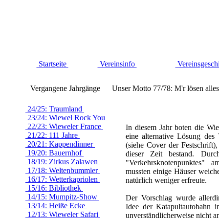
Startseite
Vereinsinfo
Vereinsgesch
Vergangene Jahrgänge
Unser Motto 77/78: M'r lösen all
24/25: Traumland
23/24: Wiewel Rock You
22/23: Wieweler France
In diesem Jahr boten die Wie
21/22: 111 Jahre
eine alternative Lösung des
20/21: Kappendinner
(siehe Cover der Festschrift)
19/20: Bauernhof
dieser Zeit bestand. Dur
18/19: Zirkus Zalawen
"Verkehrsknotenpunktes" a
17/18: Weltenbummler
mussten einige Häuser weich
16/17: Wetterkapriolen
natürlich weniger erfreute.
15/16: Bibliothek
14/15: Mumpitz-Show
Der Vorschlag wurde allerdi
13/14: Heiße Ecke
Idee der Katapultautobahn i
12/13: Wieweler Safari
unverständlicherweise nicht 