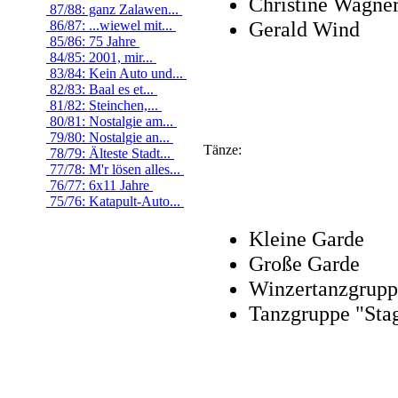
Christine Wagne
87/88: ganz Zalawen...
Gerald Wind
86/87: ...wiewel mit...
85/86: 75 Jahre
84/85: 2001, mir...
83/84: Kein Auto und...
82/83: Baal es et...
81/82: Steinchen,...
80/81: Nostalgie am...
79/80: Nostalgie an...
Tänze:
78/79: Älteste Stadt...
77/78: M'r lösen alles...
76/77: 6x11 Jahre
75/76: Katapult-Auto...
Kleine Garde
Große Garde
Winzertanzgrupp
Tanzgruppe "Sta